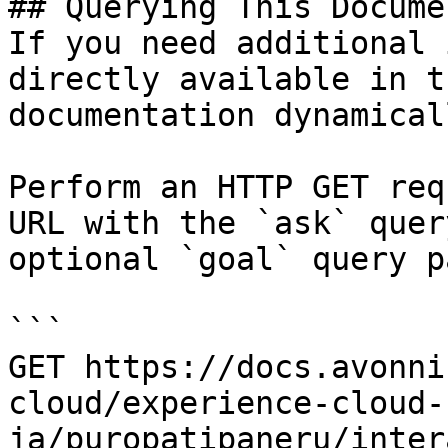
## Querying This Docume
If you need additional 
directly available in t
documentation dynamical
Perform an HTTP GET req
URL with the `ask` quer
optional `goal` query p
```

GET https://docs.avonni
cloud/experience-cloud-
ja/puropatipaneru/inter