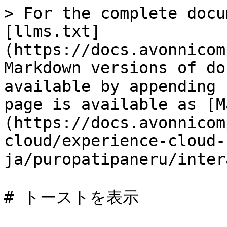
> For the complete docu
[llms.txt]
(https://docs.avonnicom
Markdown versions of do
available by appending 
page is available as [M
(https://docs.avonnicom
cloud/experience-cloud-
ja/puropatipaneru/inter
# トーストを表示
