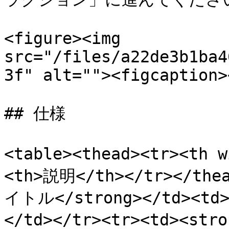
<figure><img 
src="/files/a22de3b1ba4
3f" alt=""><figcaption>
## 仕様

<table><thead><tr><th
<th>説明</th></tr></thea
イトル</strong></td
</td></tr><tr><td><st