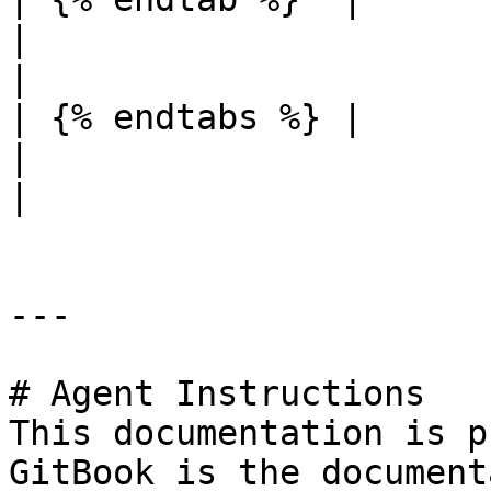
|                                                            
|

| {% endtabs %} |                                                        
|                                                            
|

---

# Agent Instructions

This documentation is p
GitBook is the document