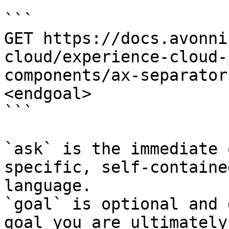
```

GET https://docs.avonni
cloud/experience-cloud-
components/ax-separator
<endgoal>

```

`ask` is the immediate 
specific, self-containe
language.

`goal` is optional and 
goal you are ultimately