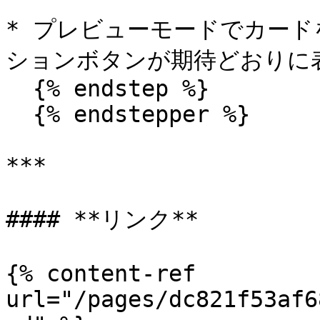
* プレビューモードでカー
ションボタンが期待どおりに
  {% endstep %}

  {% endstepper %}

***

#### **リンク**

{% content-ref 
url="/pages/dc821f53af6