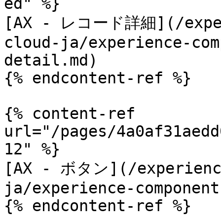
ed" %}

[AX - レコード詳細](/experi
cloud-ja/experience-com
detail.md)

{% endcontent-ref %}

{% content-ref 
url="/pages/4a0af31aedd
12" %}

[AX - ボタン](/experience
ja/experience-component
{% endcontent-ref %}
