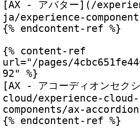
[AX - アバター](/experien
ja/experience-component
{% endcontent-ref %}

{% content-ref 
url="/pages/4cbc651fe44
92" %}

[AX - アコーディオンセクション
cloud/experience-cloud-
components/ax-accordion
{% endcontent-ref %}
