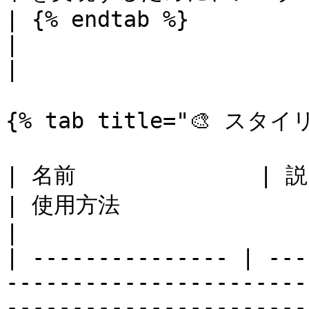
| {% endtab %}                |                                             
|                                                      
|

{% tab title="🎨 スタイ
| 名前              | 説明                                                               
| 使用方法                                                    
|

| --------------- | ---
-----------------------
-----------------------