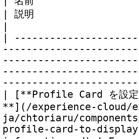
| 名前                                                                                                                                                                             
| 説明                                                              
|

| ---------------------
-----------------------
-----------------------
-----------------------
-----------------------
| [**Profile Car
**](/experience-cloud/e
ja/chtoriaru/components
profile-card-to-display