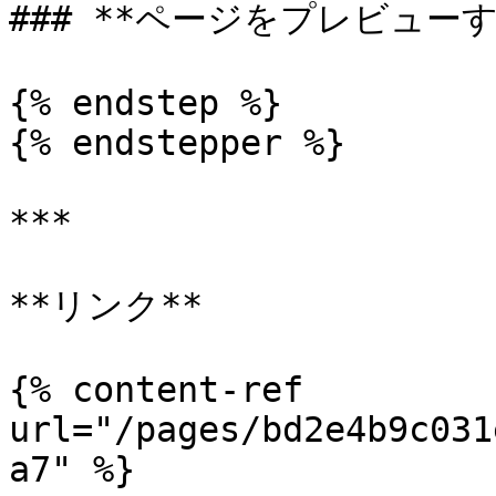
### **ページをプレビューする
{% endstep %}

{% endstepper %}

***

**リンク**

{% content-ref 
url="/pages/bd2e4b9c031
a7" %}
