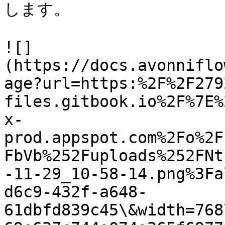
します。

![]
(https://docs.avonniflo
age?url=https:%2F%2F279
files.gitbook.io%2F%7E%
x-
prod.appspot.com%2Fo%2F
FbVb%252Fuploads%252FNt
-11-29_10-58-14.png%3Fa
d6c9-432f-a648-
61dbfd839c45\&width=768