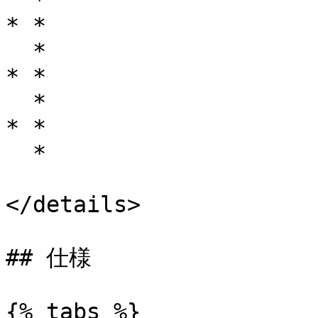
  *

* *

  *

* *

  *

* *

  *

</details>

## 仕様

{% tabs %}
