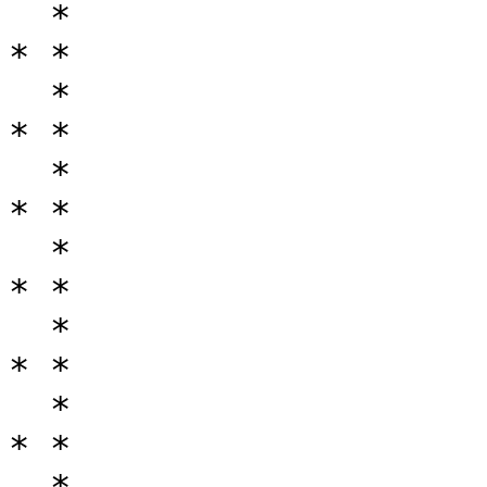
  *

* *

  *

* *

  *

* *

  *

* *

  *

* *

  *

* *
