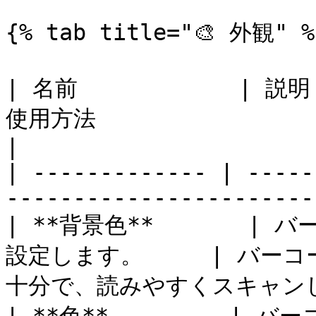
{% tab title="🎨 外観" %}
| 名前            | 説明  
使用方法                                            
|

| ------------- | -----
-----------------------
| **背景色**       
設定します。     | バ
十分で、読みやすくスキャンし