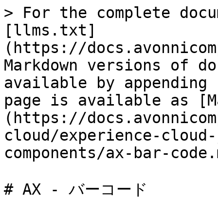
> For the complete docu
[llms.txt]
(https://docs.avonnicom
Markdown versions of do
available by appending 
page is available as [M
(https://docs.avonnicom
cloud/experience-cloud-
components/ax-bar-code.m
# AX - バーコード
