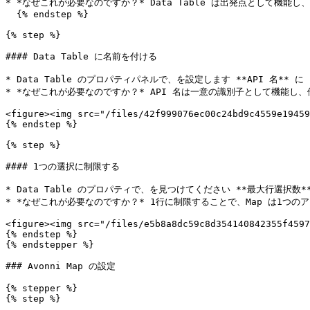
* *なぜこれが必要なのですか？* Data Table は出発点として機能
  {% endstep %}

{% step %}

#### Data Table に名前を付ける

* Data Table のプロパティパネルで、を設定します **API 名** に `acc
* *なぜこれが必要なのですか？* API 名は一意の識別子として機能し
<figure><img src="/files/42f999076ec00c24bd9c4559e19459
{% endstep %}

{% step %}

#### 1つの選択に制限する

* Data Table のプロパティで、を見つけてください **最大行選択数**
* *なぜこれが必要なのですか？* 1行に制限することで、Map は1つ
<figure><img src="/files/e5b8a8dc59c8d354140842355f4597
{% endstep %}

{% endstepper %}

### Avonni Map の設定

{% stepper %}

{% step %}
