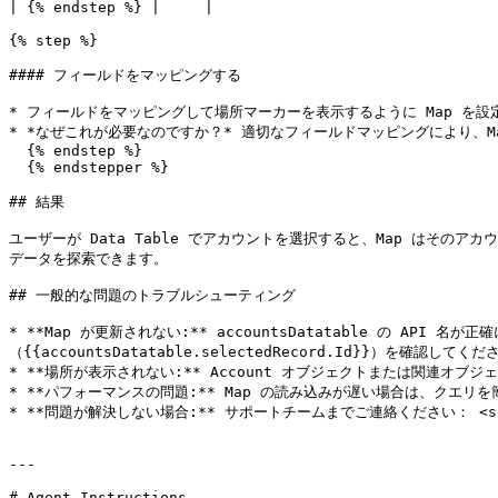
| {% endstep %} |     |                                
{% step %}

#### フィールドをマッピングする

* フィールドをマッピングして場所マーカーを表示するように Map を設定し
* *なぜこれが必要なのですか？* 適切なフィールドマッピングにより、M
  {% endstep %}

  {% endstepper %}

## 結果

ユーザーが Data Table でアカウントを選択すると、Map は
データを探索できます。

## 一般的な問題のトラブルシューティング

* **Map が更新されない:** accountsDatatable の API
（{{accountsDatatable.selectedRecord.Id}}）を確認してくだ
* **場所が表示されない:** Account オブジェクトまたは関連
* **パフォーマンスの問題:** Map の読み込みが遅い場合は、クエリ
* **問題が解決しない場合:** サポートチームまでご連絡ください： <supp
---

# Agent Instructions
