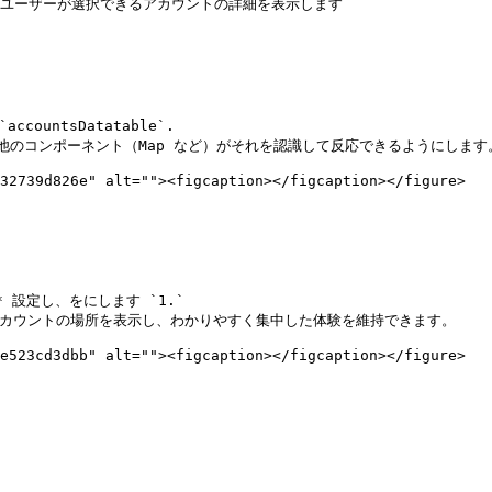
し、ユーザーが選択できるアカウントの詳細を表示します

ountsDatatable`.

、他のコンポーネント（Map など）がそれを認識して反応できるようにします。
32739d826e" alt=""><figcaption></figcaption></figure>

 設定し、をにします `1.`

のアカウントの場所を表示し、わかりやすく集中した体験を維持できます。

e523cd3dbb" alt=""><figcaption></figcaption></figure>
