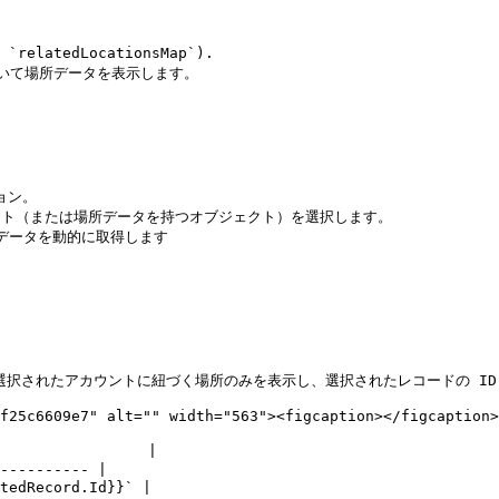
atedLocationsMap`).

いて場所データを表示します。

ン。

ブジェクト（または場所データを持つオブジェクト）を選択します。

所データを動的に取得します

e で選択されたアカウントに紐づく場所のみを表示し、選択されたレコードの ID
f25c6609e7" alt="" width="563"><figcaption></figcaption>
               |

---------- |

edRecord.Id}}` |
