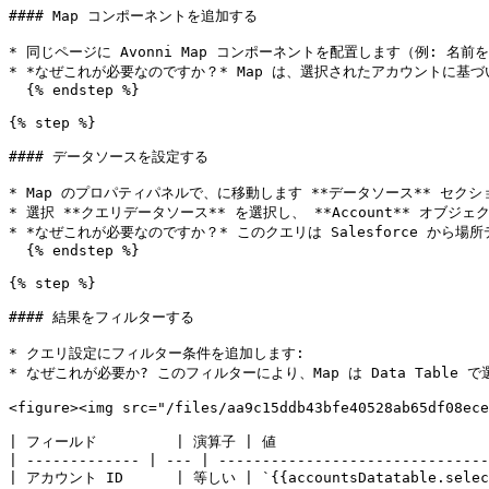
#### Map コンポーネントを追加する

* 同じページに Avonni Map コンポーネントを配置します（例: 名前を `rel
* *なぜこれが必要なのですか？* Map は、選択されたアカウントに基づ
  {% endstep %}

{% step %}

#### データソースを設定する

* Map のプロパティパネルで、に移動します **データソース** セクショ
* 選択 **クエリデータソース** を選択し、 **Account** オ
* *なぜこれが必要なのですか？* このクエリは Salesforce から場
  {% endstep %}

{% step %}

#### 結果をフィルターする

* クエリ設定にフィルター条件を追加します:

* なぜこれが必要か? このフィルターにより、Map は Data Tabl
<figure><img src="/files/aa9c15ddb43bfe40528ab65df08ece
| フィールド         | 演算子 | 値                          
| ------------- | --- | -------------------------------
| アカウント ID      | 等しい | `{{accountsDatatable.select