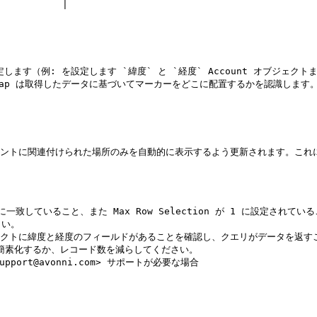
           |

ます（例: を設定します `緯度` と `経度` Account オブジェク
ap は取得したデータに基づいてマーカーをどこに配置するかを認識します。
そのアカウントに関連付けられた場所のみを自動的に表示するよう更新されます。
 名が正確に一致していること、また Max Row Selection が 1 に設定
さい。

オブジェクトに緯度と経度のフィールドがあることを確認し、クエリがデータを返す
を簡素化するか、レコード数を減らしてください。

ort@avonni.com> サポートが必要な場合
