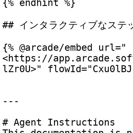
{% endhint %}

## インタラクティブなステ
{% @arcade/embed url="
<https://app.arcade.sof
lZr0U>" flowId="Cxu0lBJ
---

# Agent Instructions
