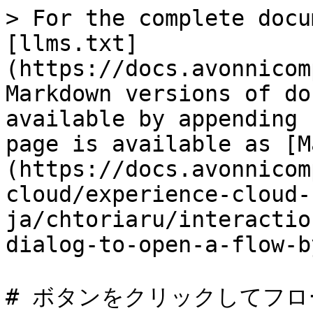
> For the complete docu
[llms.txt]
(https://docs.avonnicom
Markdown versions of do
available by appending 
page is available as [M
(https://docs.avonnicom
cloud/experience-cloud-
ja/chtoriaru/interactio
dialog-to-open-a-flow-b
# ボタンをクリックしてフローを