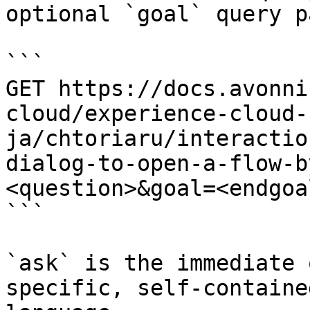
optional `goal` query p
```

GET https://docs.avonni
cloud/experience-cloud-
ja/chtoriaru/interactio
dialog-to-open-a-flow-b
<question>&goal=<endgoal
```

`ask` is the immediate 
specific, self-containe