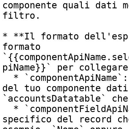
componente quali dati m
filtro.

* **Il formato dell'esp
formato 
`{{componentApiName.sel
piName}}` per collegare
  * `componentApiName`: Qui inserisci il nome API 
del tuo componente dati
`accountsDatatable` che
  * `componentFieldApiName`: Si riferisce al campo 
specifico del record ch