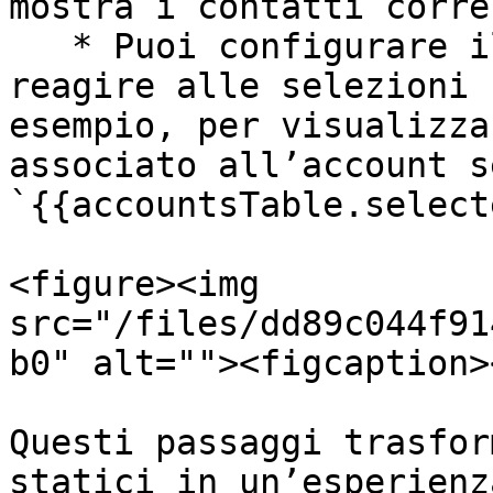
mostra i contatti corre
   * Puoi configurare il `contactsDatatable` per 
reagire alle selezioni 
esempio, per visualizza
associato all’account s
`{{accountsTable.select
<figure><img 
src="/files/dd89c044f91
b0" alt=""><figcaption>
Questi passaggi trasfor
statici in un’esperienz