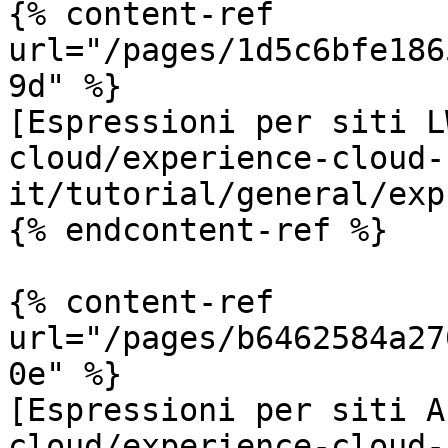
{% content-ref 
url="/pages/1d5c6bfe186
9d" %}

[Espressioni per siti L
cloud/experience-cloud-
it/tutorial/general/exp
{% endcontent-ref %}

{% content-ref 
url="/pages/b6462584a27
0e" %}

[Espressioni per siti A
cloud/experience-cloud-