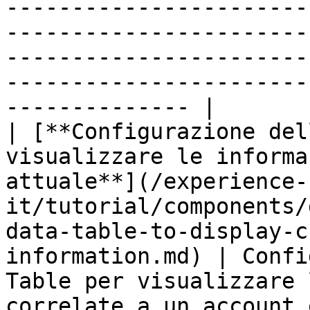
-----------------------
-----------------------
-----------------------
-----------------------
-------------- |

| [**Configurazione del
visualizzare le informa
attuale**](/experience-
it/tutorial/components/
data-table-to-display-c
information.md) | Confi
Table per visualizzare 
correlate a un account 