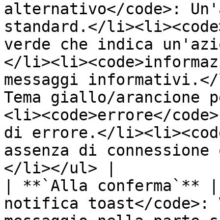
alternativo</code>: Un'
standard.</li><li><code
verde che indica un'azi
</li><li><code>informaz
messaggi informativi.</
Tema giallo/arancione p
<li><code>errore</code>
di errore.</li><li><cod
assenza di connessione 
</li></ul> |

| **`Alla conferma`** |
notifica toast</code>: 