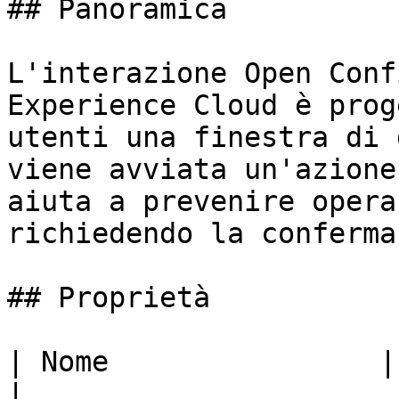
## Panoramica

L'interazione Open Conf
Experience Cloud è prog
utenti una finestra di 
viene avviata un'azione
aiuta a prevenire opera
richiedendo la conferma
## Proprietà

| Nome                | Descrizione                                                                                                                                                                                                                                                                                                                                                                                                                                                                                       
|
