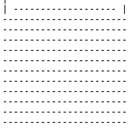
| ------------------- |
-----------------------
-----------------------
-----------------------
-----------------------
-----------------------
-----------------------
-----------------------
-----------------------
-----------------------
-----------------------
-----------------------