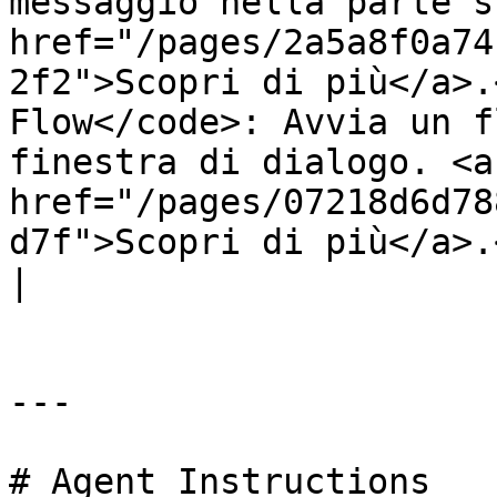
messaggio nella parte s
href="/pages/2a5a8f0a74
2f2">Scopri di più</a>.
Flow</code>: Avvia un f
finestra di dialogo. <a 
href="/pages/07218d6d78
d7f">Scopri di più</a>.</li></ul>                                                                                                                                                                                                                                                           
|

---

# Agent Instructions
