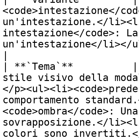
<code>intestazione</cod
un'intestazione.</li><l
intestazione</code>: La
un'intestazione</li></ul>                                                                                                                                                                                                                                                                                                                                                                                                                                                                                                                                                          
|

| **`Tema`**          |
stile visivo della moda
</p><ul><li><code>prede
comportamento standard.
<code>ombra</code>: Una
sovrapposizione.</li><l
colori sono invertiti.<