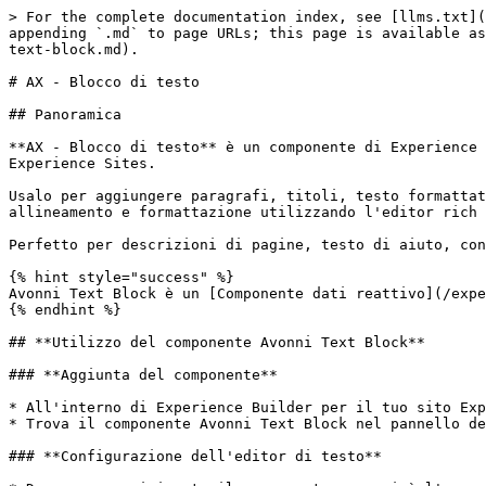
> For the complete documentation index, see [llms.txt](
appending `.md` to page URLs; this page is available as
text-block.md).

# AX - Blocco di testo

## Panoramica

**AX - Blocco di testo** è un componente di Experience 
Experience Sites.

Usalo per aggiungere paragrafi, titoli, testo formattat
allineamento e formattazione utilizzando l'editor rich 
Perfetto per descrizioni di pagine, testo di aiuto, con
{% hint style="success" %}

Avonni Text Block è un [Componente dati reattivo](/expe
{% endhint %}

## **Utilizzo del componente Avonni Text Block**

### **Aggiunta del componente**

* All'interno di Experience Builder per il tuo sito Exp
* Trova il componente Avonni Text Block nel pannello de
### **Configurazione dell'editor di testo**
