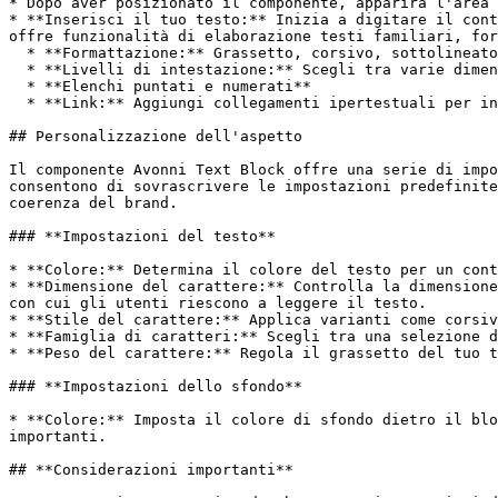
* Dopo aver posizionato il componente, apparirà l'area 
* **Inserisci il tuo testo:** Inizia a digitare il cont
offre funzionalità di elaborazione testi familiari, for
  * **Formattazione:** Grassetto, corsivo, sottolineato

  * **Livelli di intestazione:** Scegli tra varie dimensioni di intestazione (H1, H2, H3, ecc.)

  * **Elenchi puntati e numerati**

  * **Link:** Aggiungi collegamenti ipertestuali per indirizzare gli utenti ad altre pagine o risorse.

## Personalizzazione dell'aspetto

Il componente Avonni Text Block offre una serie di impo
consentono di sovrascrivere le impostazioni predefinite
coerenza del brand.

### **Impostazioni del testo**

* **Colore:** Determina il colore del testo per un cont
* **Dimensione del carattere:** Controlla la dimensione
con cui gli utenti riescono a leggere il testo.

* **Stile del carattere:** Applica varianti come corsiv
* **Famiglia di caratteri:** Scegli tra una selezione d
* **Peso del carattere:** Regola il grassetto del tuo t
### **Impostazioni dello sfondo**

* **Colore:** Imposta il colore di sfondo dietro il blo
importanti.

## **Considerazioni importanti**
