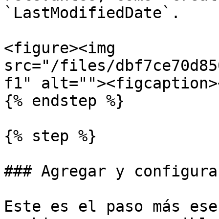
`LastModifiedDate`.

<figure><img 
src="/files/dbf7ce70d85
f1" alt=""><figcaption>
{% endstep %}

{% step %}

### Agregar y configura
Este es el paso más ese