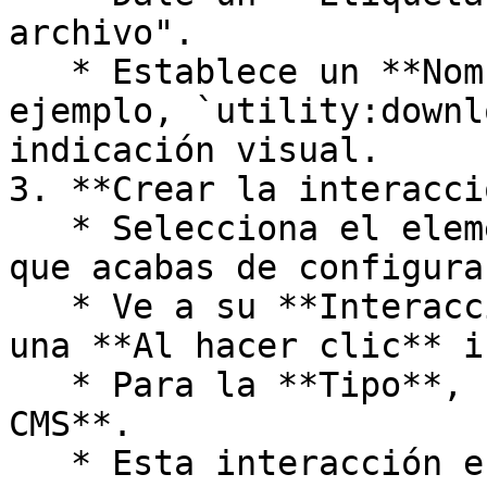
archivo".

   * Establece un **Nombre del icono** (por 
ejemplo, `utility:downl
indicación visual.

3. **Crear la interacci
   * Selecciona el elemento de acción "Descargar" 
que acabas de configurar
   * Ve a su **Interacciones** sección y agrega 
una **Al hacer clic** i
   * Para la **Tipo**, seleccione **Descargar 
CMS**.

   * Esta interacción específica está diseñada 