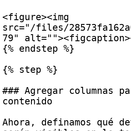
<figure><img 
src="/files/28573fa162a
79" alt=""><figcaption>
{% endstep %}

{% step %}

### Agregar columnas pa
contenido

Ahora, definamos qué de