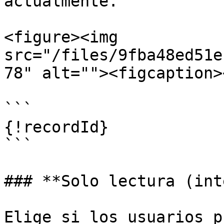
actualmente.

<figure><img 
src="/files/9fba48ed51e
78" alt=""><figcaption>
```

{!recordId}

```

### **Solo lectura (int
Elige si los usuarios p