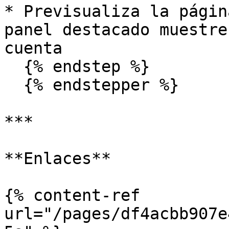
* Previsualiza la págin
panel destacado muestre
cuenta

  {% endstep %}

  {% endstepper %}

***

**Enlaces**

{% content-ref 
url="/pages/df4acbb907e