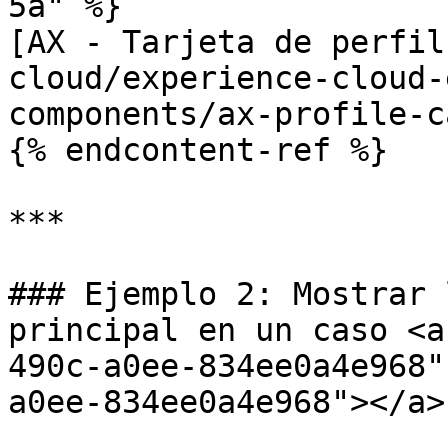
5a" %}

[AX - Tarjeta de perfil
cloud/experience-cloud-
components/ax-profile-c
{% endcontent-ref %}

***

### Ejemplo 2: Mostrar 
principal en un caso <a
490c-a0ee-834ee0a4e968"
a0ee-834ee0a4e968"></a>
