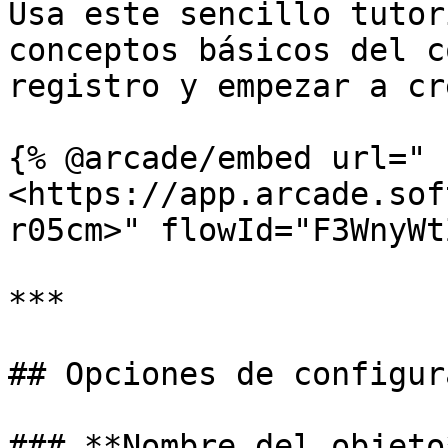
Usa este sencillo tutor
conceptos básicos del c
registro y empezar a cr
{% @arcade/embed url="
<https://app.arcade.sof
r05cm>" flowId="F3WnyWt
***

## Opciones de configur
### **Nombre del objeto*