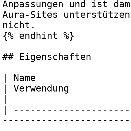
Anpassungen und ist dam
Aura-Sites unterstützen
nicht.

{% endhint %}

## Eigenschaften

| Name                      | Beschreibung                                              
| Verwendung                                                                                                                                                                                                          
|

| ---------------------
-----------------------
-----------------------